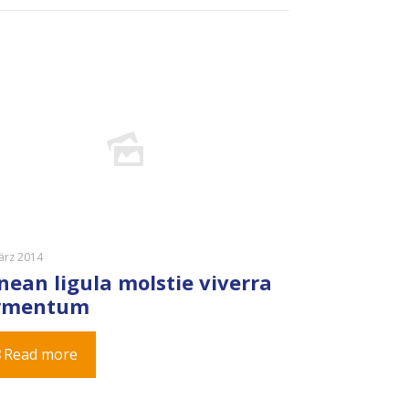
ärz 2014
nean ligula molstie viverra
rmentum
Read more