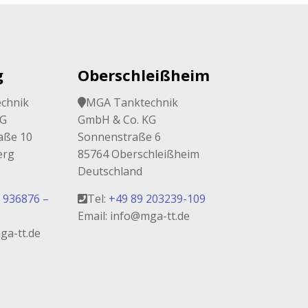
g
Oberschleißheim
chnik
MGA Tanktechnik
KG
GmbH & Co. KG
aße 10
Sonnenstraße 6
erg
85764 Oberschleißheim
Deutschland
 936876 –
Tel:
+49 89 203239-109
Email: info@mga-tt.de
ga-tt.de