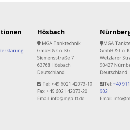
tionen
Hösbach
Nürnber
MGA Tanktechnik
MGA Tankte
zerklärung
GmbH & Co. KG
GmbH & Co. 
Siemensstraße 7
Wetzlarer Str
63768 Hösbach
90427 Nürnb
Deutschland
Deutschland
Tel: +49 6021 42073-10
Tel:
+49 911
Fax: +49 6021 42073-20
902
Email: info@mga-tt.de
Email: info@m